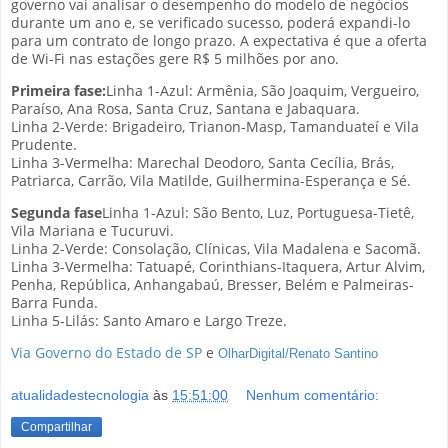
governo vai analisar o desempenho do modelo de negócios
durante um ano e, se verificado sucesso, poderá expandi-lo
para um contrato de longo prazo. A expectativa é que a oferta
de Wi-Fi nas estações gere R$ 5 milhões por ano.
Primeira fase:
Linha 1-Azul: Armênia, São Joaquim, Vergueiro,
Paraíso, Ana Rosa, Santa Cruz, Santana e Jabaquara.
Linha 2-Verde: Brigadeiro, Trianon-Masp, Tamanduateí e Vila
Prudente.
Linha 3-Vermelha: Marechal Deodoro, Santa Cecília, Brás,
Patriarca, Carrão, Vila Matilde, Guilhermina-Esperança e Sé.
Segunda fase
Linha 1-Azul: São Bento, Luz, Portuguesa-Tietê,
Vila Mariana e Tucuruvi.
Linha 2-Verde: Consolação, Clínicas, Vila Madalena e Sacomã.
Linha 3-Vermelha: Tatuapé, Corinthians-Itaquera, Artur Alvim,
Penha, República, Anhangabaú, Bresser, Belém e Palmeiras-
Barra Funda.
Linha 5-Lilás: Santo Amaro e Largo Treze.
Via Governo do Estado de SP
e
OlharDigital/Renato Santino
atualidadestecnologia
às
15:51:00
Nenhum comentário:
Compartilhar