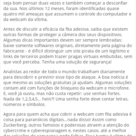
seja bom pensar duas vezes e também começar a desconfiar
da sua. Nos últimos 12 meses, foram identificadas quase
quatro mil ameaças que assumem o controle do computador e
da webcam da vítima.
Antes de discutir a eficácia da fita adesiva, saiba que existem
outras formas de proteger a câmera dos seus dispositivos.
Algumas dicas importantes devem ser sempre lembradas:
baixe somente softwares originais, diretamente pela página do
fabricante - é difícil distinguir um site pirata de um legítimo e
links de terceiros podem trazer pragas virtuais embutidas, sem
que você perceba. Tenha uma solução de segurança!
Analistas ao redor de todo o mundo trabalham diariamente
para descobrir e previnir esse tipo de ataque. A boa notícia é
que mesmo as soluções gratuitas já ajudam. Algumas soluções
contam até com funções de bloqueio da webcam e microfone.
E, você já ouviu, mas não custa repetir: use senhas fortes.
Nada de 1,2,3,4,5… hein?! Uma senha forte deve contar letras,
números e símbolos.
Agora para quem acha que cobrir a webcam com fita adesiva é
coisa para paranóicos digitais…nada disso! Assim como
Zuckerberg, outros famosos e poderosas atraem a atenção do
cybercrime e cyberespionagem e, nestes casos, até a melhor
das soluções de segurança pode falhar. Essa turma é vítima de