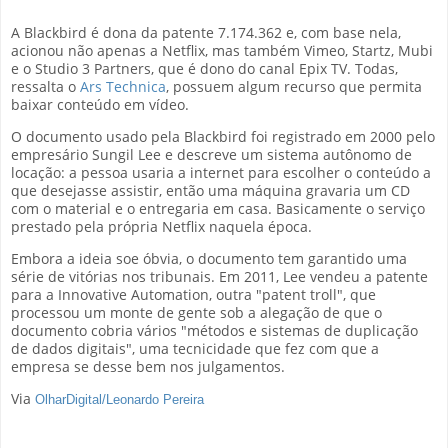
A Blackbird é dona da patente 7.174.362 e, com base nela,
acionou não apenas a Netflix, mas também Vimeo, Startz, Mubi
e o Studio 3 Partners, que é dono do canal Epix TV. Todas,
ressalta o
Ars Technica
, possuem algum recurso que permita
baixar conteúdo em vídeo.
O documento usado pela Blackbird foi registrado em 2000 pelo
empresário Sungil Lee e descreve um sistema autônomo de
locação: a pessoa usaria a internet para escolher o conteúdo a
que desejasse assistir, então uma máquina gravaria um CD
com o material e o entregaria em casa. Basicamente o serviço
prestado pela própria Netflix naquela época.
Embora a ideia soe óbvia, o documento tem garantido uma
série de vitórias nos tribunais. Em 2011, Lee vendeu a patente
para a Innovative Automation, outra "patent troll", que
processou um monte de gente sob a alegação de que o
documento cobria vários "métodos e sistemas de duplicação
de dados digitais", uma tecnicidade que fez com que a
empresa se desse bem nos julgamentos.
Via
OlharDigital/Leonardo Pereira