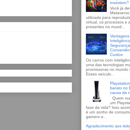
investem?
Você já de
Metaverso 
utilizada para reprodu
virtual, os processos e
presentes no mund...
Vantagens
Inteligência 
Segurança,
Conveniên
Custos
Os carros com inteligênci
uma das tecnologias ma
promissoras no mundo a
Esses veículo...
Playstatio
barato no B
causa da 
Quem nun
um Playst
fase da vida? Isso acon
é um sonho de consumo
gamers e...
Agradecimento aos leito