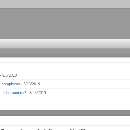
- 9/8/2018
os complexos
- 5/16/2019
 redes sociais?
- 3/28/2019