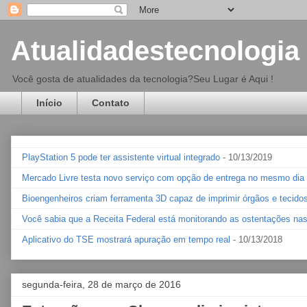
Atualidadestecnologia
Você gosta de atualidades da tecnologia?Seu Lugar é Aqui !
Início
Contato
PlayStation 5 pode ter assistente virtual integrado
- 10/13/2019
Mercado Livre testa novo serviço com opção de entrega no mesmo dia
Bioengenheiros criam ferramenta 3D capaz de imprimir órgãos e tecid
Você sabia que a Receita Federal está monitorando as ostentações nas
Aplicativo do TSE mostrará apuração em tempo real
- 10/13/2018
segunda-feira, 28 de março de 2016