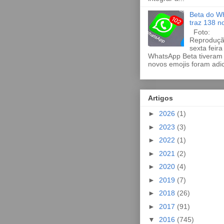
Beta do W
traz 138 n
Foto:
Reproduçã
sexta feira
WhatsApp Beta tiveram
novos emojis foram adic
Artigos
►
2026
(1)
►
2023
(3)
►
2022
(1)
►
2021
(2)
►
2020
(4)
►
2019
(7)
►
2018
(26)
►
2017
(91)
▼
2016
(745)