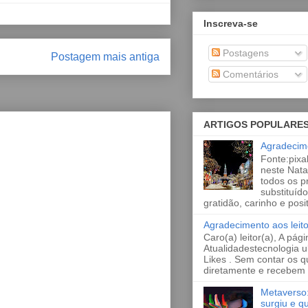
Inscreva-se
Postagens
Postagem mais antiga
Comentários
ARTIGOS POPULARE
Agradecim
Fonte:pixa
neste Natal
todos os 
substituído
gratidão, carinho e posit
Agradecimento aos leito
Caro(a) leitor(a), A pági
Atualidadestecnologia u
Likes . Sem contar os 
diretamente e recebem a
Metaverso:
surgiu e q