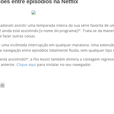
es entre episódios na Netflix
adoram assistir uma temporada inteira da sua série favorita de um
inda está assistindo [o nome do programa]?". Trata-se da maneira
 fazer outras coisas.
 ser uma incômoda interrupção em qualquer maratona. Uma exten
 a navegação entre episódios totalmente fluida, sem qualquer tipo 
tá assistindo?", a Flix Assist também elimina a contagem regressi
 anterior.
Clique aqui
para instalar no seu navegador.