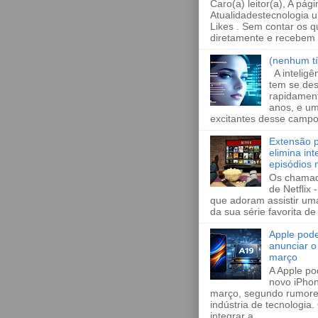
Caro(a) leitor(a), A pági
Atualidadestecnologia u
Likes . Sem contar os 
diretamente e recebem a
(nenhum tí
A inteligênc
tem se des
rapidament
anos, e um
excitantes desse campo
Extensão 
elimina in
episódios n
Os chamad
de Netflix 
que adoram assistir um
da sua série favorita de
Apple pode
anunciar 
março
A Apple po
novo iPhon
março, segundo rumore
indústria de tecnologia
integrar a...