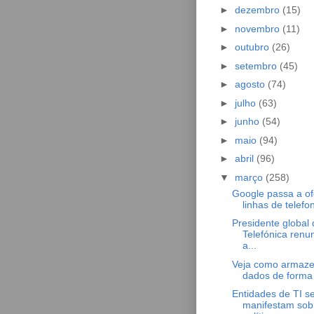
►
dezembro
(15)
►
novembro
(11)
►
outubro
(26)
►
setembro
(45)
►
agosto
(74)
►
julho
(63)
►
junho
(54)
►
maio
(94)
►
abril
(96)
▼
março
(258)
Google passa a of
linhas de telefon
Presidente global 
Telefónica renu
a...
Veja como armaze
dados de forma
Entidades de TI s
manifestam sobr